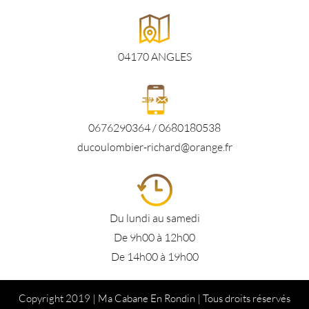
04170 ANGLES
0676290364 / 0680180538
ducoulombier-richard@orange.fr
Du lundi au samedi
De 9h00 à 12h00
De 14h00 à 19h00
Copyright 2019 | Ma Cabane En Rondin | Tous droits réservés