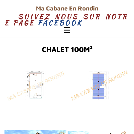
Ma Cabane En Rondin
S U I V E Z N O U S S U R N O T R
E P A G E
F A C E B O O K
A
C E B O O K
CHALET 100M²