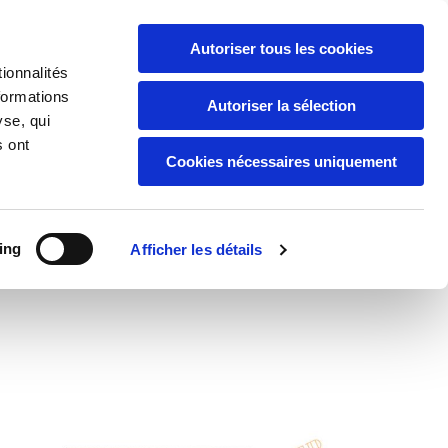
F A C E B O O K
A
C
Autoriser tous les cookies
06 76 29 03 64

ionnalités
ns
Contact
06 80 18 05 38

formations
Autoriser la sélection
yse, qui
s ont
Cookies nécessaires uniquement
ing
Afficher les détails