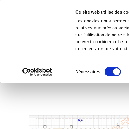
S U I 
Ce site web utilise des co
Ma Cabane En
E B O O 
Les cookies nous permetten
Rondin
A
relatives aux médias socia
sur l'utilisation de notre 
peuvent combiner celles-ci
collectées lors de votre uti
Sélection
Nécessaires
du
consentement