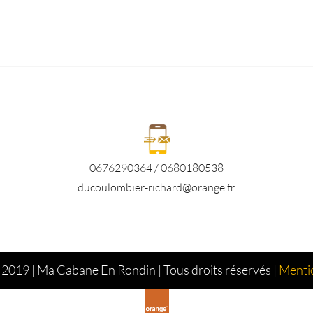
0676290364 / 0680180538
ducoulombier-richard@orange.fr
2019 | Ma Cabane En Rondin | Tous droits réservés |
Mentio