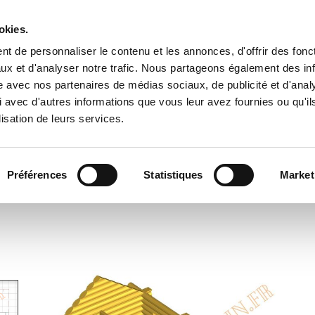
V E Z N O U S S U R N O T R E P A G E
okies.
K
t de personnaliser le contenu et les annonces, d'offrir des fonct
ccueil
Nos prestations
Tarifs
Nos réalisatio
ux et d'analyser notre trafic. Nous partageons également des in
site avec nos partenaires de médias sociaux, de publicité et d'anal
 avec d'autres informations que vous leur avez fournies ou qu'il
lisation de leurs services.
CHALET 80M²
Préférences
Statistiques
Market